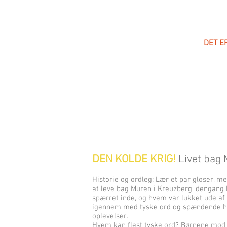
DET E
DEN KOLDE KRIG!
Livet bag 
Historie og ordleg: Lær et par gloser, m
at leve bag Muren i Kreuzberg, dengang b
spærret inde, og hvem var lukket ude af
igennem med tyske ord og spændende his
oplevelser.
Hvem kan flest tyske ord? Børnene mod