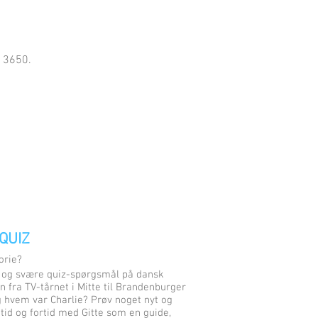
3 3650.
QUIZ
torie?
te og svære quiz-spørgsmål på dansk
 fra TV-tårnet i Mitte til Brandenburger
g hvem var Charlie? Prøv noget nyt og
utid og fortid med Gitte som en guide,