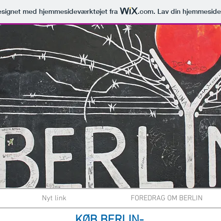
signet med hjemmesideværktøjet fra
.com
. Lav din hjemmeside
Nyt link
FOREDRAG OM BERLIN
KØB BERLIN-