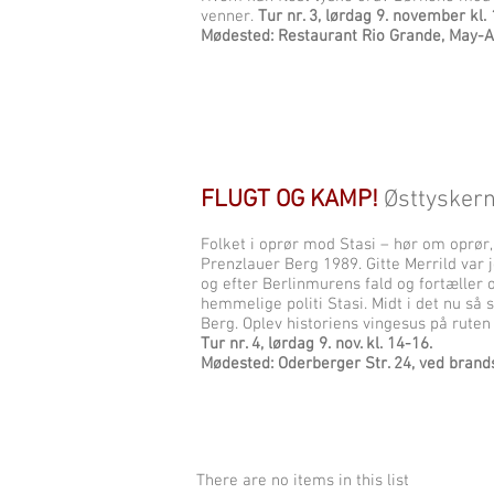
venner.
Tur nr. 3, lørdag 9. november kl. 
Mødested: Restaurant Rio Grande, May-A
FLUGT OG KAMP!
Østtyskern
Folket i oprør mod Stasi – hør om oprør
Prenzlauer Berg 1989. Gitte Merrild var jo
og efter Berlinmurens fald og fortælle
hemmelige politi Stasi. Midt i det nu så
Berg.
Oplev historiens vingesus på ruten
Tur nr. 4, lørdag 9. nov. kl. 14-16.
Mødested: Oderberger Str. 24, ved brand
There are no items in this list