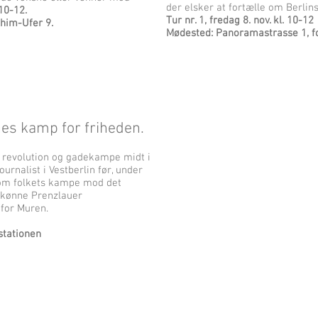
der elsker at fortælle om Berli
10-12.
Tur nr. 1, fredag 8. nov. kl. 10-12
him-Ufer 9.
Mødested: Panoramastrasse 1, 
es kamp for friheden.
, revolution og gadekampe midt i
urnalist i Vestberlin før, under
r om folkets kampe mod det
 skønne Prenzlauer
 for Muren.
stationen