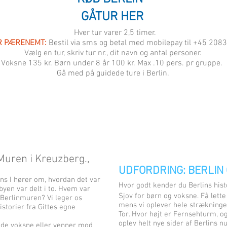
GÅTUR HER
Hver tur varer 2,5 timer.
R PÆRENEMT:
Bestil via sms og betal med mobilepay til +45 208
Vælg en tur, skriv tur nr., dit navn og antal personer.
Voksne
135 kr. Børn under 8 år
100 kr
. Max .10 pers. pr gruppe.
Gå med på guidede ture i Berlin.
Muren i Kreuzberg.,
UDFORDRING: BERLIN 
ens I hører om, hvordan det var
Hvor godt kender du Berlins his
yen var delt i to. Hvem var
Sjov for børn og voksne. Få let
 Berlinmuren? Vi leger os
mens vi oplever hele strækningen
torier fra Gittes egne
Tor. Hvor højt er Fernsehturm, o
oplev helt nye sider af Berlins n
 de voksne eller venner mod